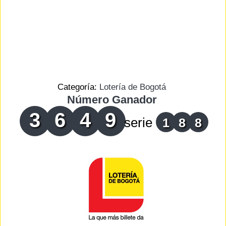
Categoría:
Lotería de Bogotá
Número Ganador
3
6
4
9
serie
1
8
8