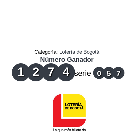
Categoría:
Lotería de Bogotá
Número Ganador
1
2
7
4
serie
0
5
7