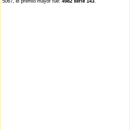
5067, el premio mayor fue:
4982 serie 143
.