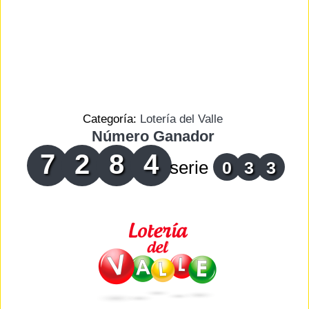
Categoría:
Lotería del Valle
Número Ganador
7
2
8
4
serie
0
3
3