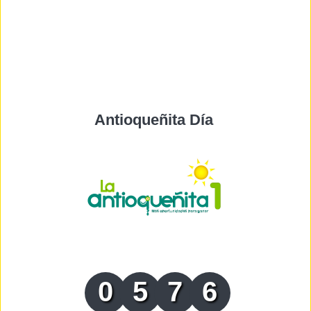
Antioqueñita Día
0
5
7
6