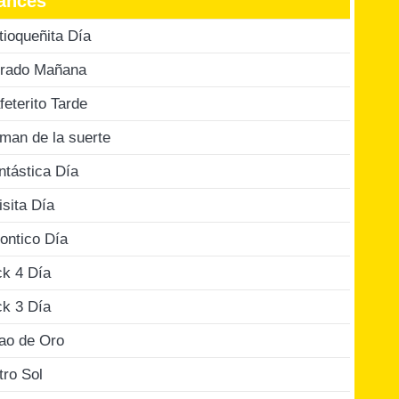
ances
tioqueñita Día
rado Mañana
feterito Tarde
man de la suerte
ntástica Día
isita Día
ontico Día
ck 4 Día
ck 3 Día
jao de Oro
tro Sol