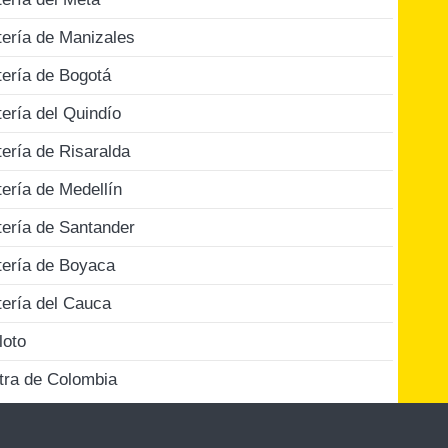
tería de Manizales
tería de Bogotá
tería del Quindío
tería de Risaralda
tería de Medellín
tería de Santander
tería de Boyaca
tería del Cauca
loto
tra de Colombia