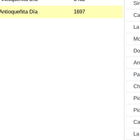
Si
Antioqueñita Día
1697
Ca
La
Mo
Do
An
Pa
Ch
Pi
Pi
Ca
La