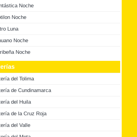
ntástica Noche
tilon Noche
tro Luna
nuano Noche
ribeña Noche
erías
tería del Tolima
tería de Cundinamarca
tería del Huila
tería de la Cruz Roja
tería del Valle
tería del Meta