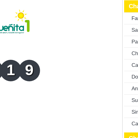
Ch
Fa
Sa
Pa
Ch
1
9
Ca
Do
An
Su
Si
Ca