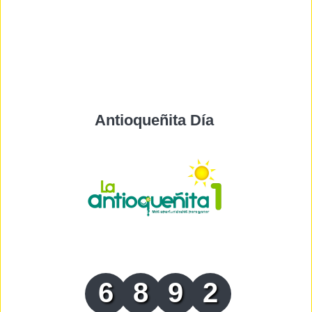
Antioqueñita Día
6
8
9
2