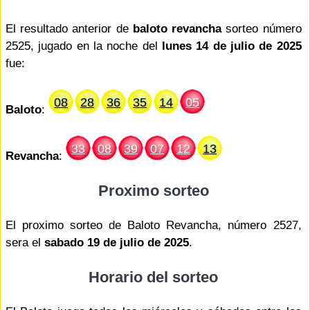
El resultado anterior de
baloto revancha
sorteo número
2525, jugado en la noche del
lunes 14 de julio de 2025
fue:
08
28
36
35
14
05
Baloto
:
33
08
39
07
12
13
Revancha
:
Proximo sorteo
El proximo sorteo de Baloto Revancha, número 2527,
sera el
sabado 19 de julio de 2025
.
Horario del sorteo