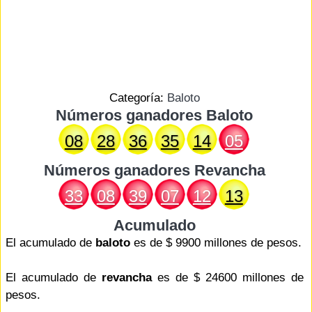
Categoría:
Baloto
Números ganadores Baloto
08
28
36
35
14
05
Números ganadores
Revancha
33
08
39
07
12
13
Acumulado
El acumulado de
baloto
es de $ 9900 millones de pesos.
El acumulado de
revancha
es de $ 24600 millones de
pesos.