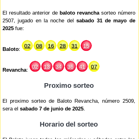
El resultado anterior de
baloto revancha
sorteo número
2507, jugado en la noche del
sabado 31 de mayo de
2025
fue:
02
08
16
28
31
15
Baloto
:
02
13
34
36
41
07
Revancha
:
Proximo sorteo
El proximo sorteo de Baloto Revancha, número 2509,
sera el
sabado 7 de junio de 2025
.
Horario del sorteo