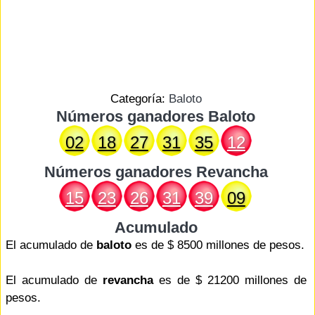
Categoría:
Baloto
Números ganadores Baloto
02
18
27
31
35
12
Números ganadores
Revancha
15
23
26
31
39
09
Acumulado
El acumulado de
baloto
es de $ 8500 millones de pesos.
El acumulado de
revancha
es de $ 21200 millones de
pesos.