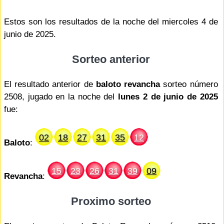
Estos son los resultados de la noche del miercoles 4 de
junio de 2025.
Sorteo anterior
El resultado anterior de
baloto revancha
sorteo número
2508, jugado en la noche del
lunes 2 de junio de 2025
fue:
02
18
27
31
35
12
Baloto
:
15
23
26
31
39
09
Revancha
:
Proximo sorteo