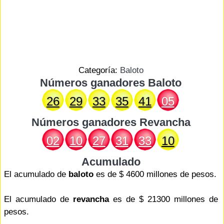
Categoría:
Baloto
Números ganadores Baloto
26
29
33
35
41
05
Números ganadores
Revancha
02
10
27
31
33
10
Acumulado
El acumulado de
baloto
es de $ 4600 millones de pesos.
El acumulado de
revancha
es de $ 21300 millones de
pesos.