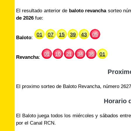
El resultado anterior de
baloto revancha
sorteo núm
de 2026
fue:
01
07
15
39
43
05
Baloto
:
01
10
21
34
36
01
Revancha
:
Proxim
El proximo sorteo de Baloto Revancha, número 2627
Horario 
El Baloto juega todos los miércoles y sábados entr
por el Canal RCN.