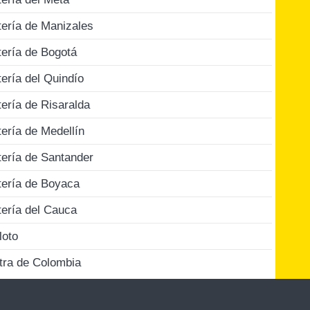
tería de Manizales
tería de Bogotá
tería del Quindío
tería de Risaralda
tería de Medellín
tería de Santander
tería de Boyaca
tería del Cauca
loto
tra de Colombia