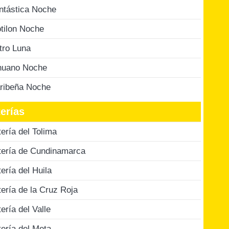
ntástica Noche
tilon Noche
tro Luna
nuano Noche
ribeña Noche
erías
tería del Tolima
tería de Cundinamarca
tería del Huila
tería de la Cruz Roja
tería del Valle
tería del Meta