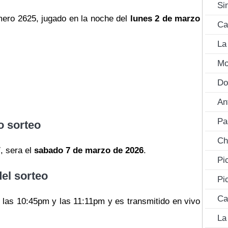
Si
ero 2625, jugado en la noche del
lunes 2 de marzo
Ca
La
Mo
Do
An
Pa
o sorteo
Ch
, sera el
sabado 7 de marzo de 2026
.
Pi
del sorteo
Pi
Ca
e las 10:45pm y las 11:11pm y es transmitido en vivo
La