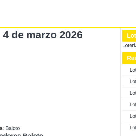
s 4 de marzo 2026
Lo
Loter
Re
Lo
Lo
Lo
Lo
Lo
Lo
ía:
Baloto
adores Baloto