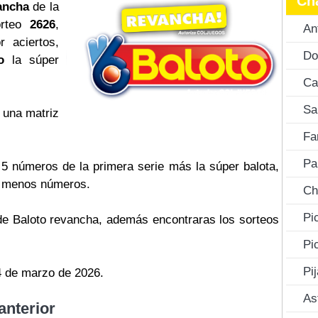
Ch
ancha
de la
orteo
2626
,
An
 aciertos,
Do
o
la súper
Ca
Sa
 una matriz
Fa
Pa
s 5 números de la primera serie más la súper balota,
o menos números.
Ch
Pi
 de Baloto revancha, además encontraras los sorteos
Pi
Pi
4 de marzo de 2026.
As
anterior