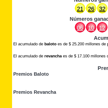
21
26
32
Números gana
06
10
12
Acum
El acumulado de
baloto
es de $ 25.200 millones de 
El acumulado de
revancha
es de $ 17.100 millones 
Pre
Premios Baloto
Premios Revancha