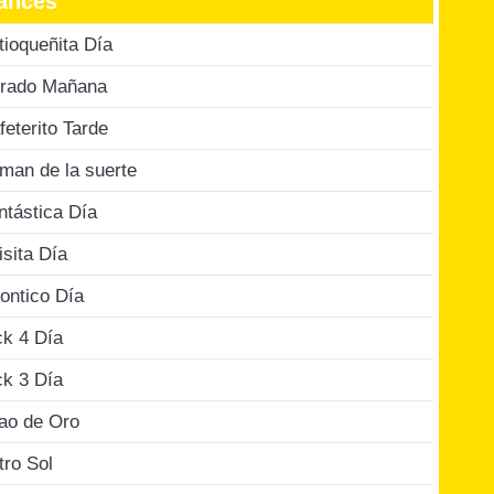
ances
tioqueñita Día
rado Mañana
feterito Tarde
man de la suerte
ntástica Día
isita Día
ontico Día
ck 4 Día
ck 3 Día
jao de Oro
tro Sol