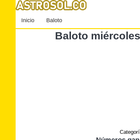
Inicio
Baloto
Baloto miércole
Categor
Números gan