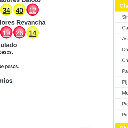
Ch
34
40
12
Si
dores
Revancha
Ca
19
26
14
As
ulado
Do
pesos.
Ch
de pesos.
Pa
mios
Pi
Mo
Pi
Pi