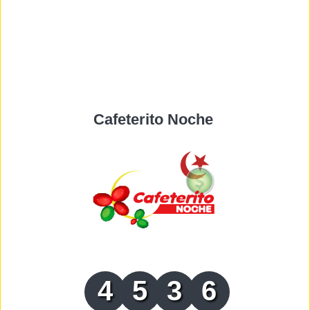
Cafeterito Noche
4
5
3
6