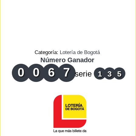
Categoría:
Lotería de Bogotá
Número Ganador
0
0
6
7
serie
1
3
5