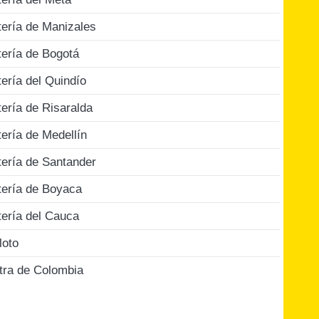
tería de Manizales
tería de Bogotá
tería del Quindío
tería de Risaralda
tería de Medellín
tería de Santander
tería de Boyaca
tería del Cauca
loto
tra de Colombia