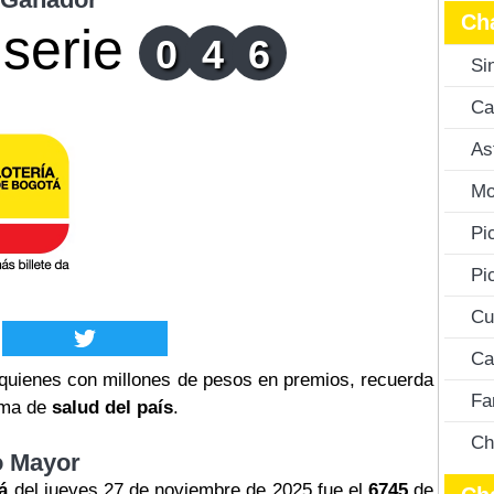
Ch
serie
0
4
6
Si
Ca
As
Mo
Pi
Pi
Cu
Ca
quienes con millones de pesos en premios, recuerda
Fa
tema de
salud del país
.
Ch
o Mayor
á
del jueves 27 de noviembre de 2025 fue el
6745
de