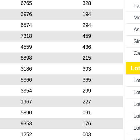
6765
328
Fa
3976
194
Mo
6574
294
As
7318
459
Si
4559
436
Ca
8898
215
Lot
3186
393
5366
365
Lo
3354
299
Lo
1967
227
Lo
5890
091
Lo
9353
176
Lo
1252
003
Lo