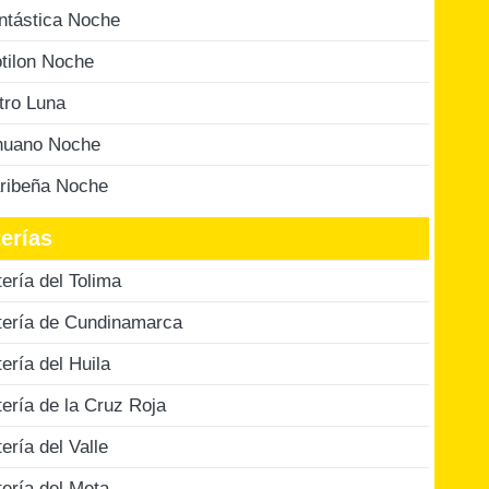
ntástica Noche
tilon Noche
tro Luna
nuano Noche
ribeña Noche
erías
tería del Tolima
tería de Cundinamarca
tería del Huila
tería de la Cruz Roja
tería del Valle
tería del Meta