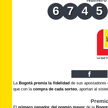
6
7
4
5
La
Bogotá premia la fidelidad
de sus apostadores 
que con la
compra de cada sorteo
, aportan al sis
Premi
El
número ganador del premio mayor
de la
Bogot