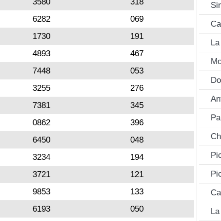
3580
318
Si
6282
069
Ca
1730
191
La
4893
467
Mo
7448
053
Do
3255
276
An
7381
345
Pa
0862
396
Ch
6450
048
Pi
3234
194
Pi
3721
121
9853
133
Ca
6193
050
La