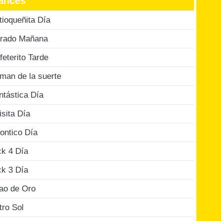
ances
tioqueñita Día
rado Mañana
feterito Tarde
man de la suerte
ntástica Día
isita Día
ontico Día
ck 4 Día
ck 3 Día
jao de Oro
tro Sol