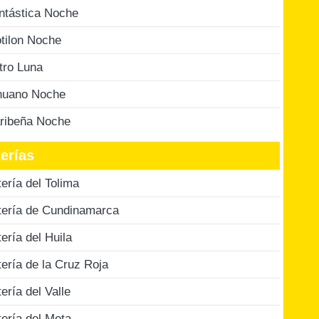
ntástica Noche
tilon Noche
tro Luna
nuano Noche
ribeña Noche
erías
tería del Tolima
tería de Cundinamarca
tería del Huila
tería de la Cruz Roja
tería del Valle
tería del Meta