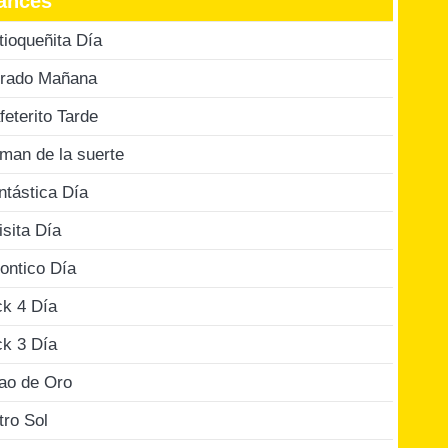
ances
tioqueñita Día
rado Mañana
feterito Tarde
man de la suerte
ntástica Día
isita Día
ontico Día
ck 4 Día
ck 3 Día
jao de Oro
tro Sol