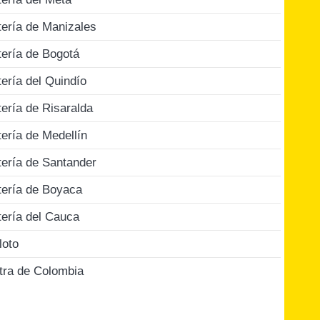
tería de Manizales
tería de Bogotá
tería del Quindío
tería de Risaralda
tería de Medellín
tería de Santander
tería de Boyaca
tería del Cauca
loto
tra de Colombia