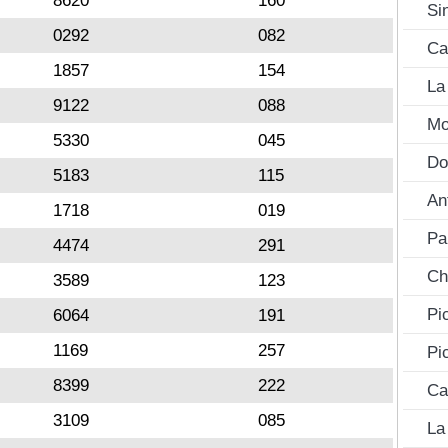
8620
160
Si
0292
082
Ca
1857
154
La
9122
088
Mo
5330
045
Do
5183
115
An
1718
019
Pa
4474
291
Ch
3589
123
Pi
6064
191
1169
257
Pi
8399
222
Ca
3109
085
La