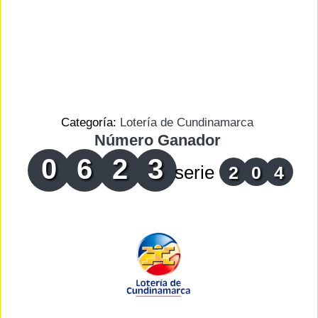
Categoría:
Lotería de Cundinamarca
Número Ganador
0
6
2
3
serie
2
0
4