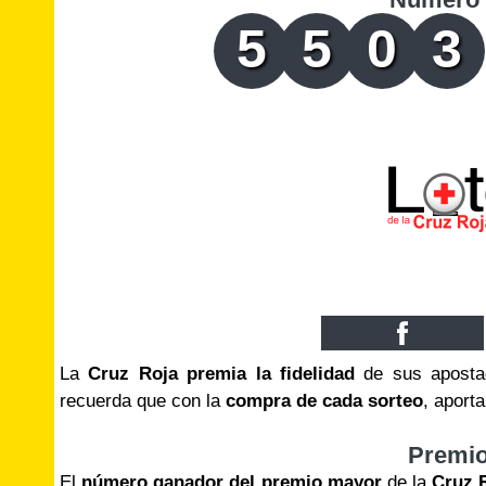
5
5
0
3
La
Cruz Roja premia la fidelidad
de sus apostad
recuerda que con la
compra de cada sorteo
, aport
Premi
El
número ganador del premio mayor
de la
Cruz 