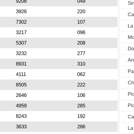
9208
049
Si
3926
220
Ca
7302
107
La
3217
096
Mo
5307
208
Do
3232
277
An
8931
310
Pa
4111
062
Ch
8505
222
Pi
2646
106
Pi
4959
285
8243
192
Ca
3633
286
La