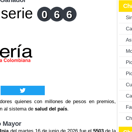
Ch
serie
0
6
6
Si
Ca
As
Mo
Pi
Pi
Cu
Ca
ores quienes con millones de pesos en premios,
Fa
an al sistema de
salud del país
.
Ch
o Mayor
Roja
del martes 16 de junio de 2026 fue el
5503
de la