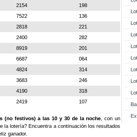
2154
198
Lo
7522
136
Lo
2818
221
Lo
2400
282
Lo
8919
201
Lo
6687
064
4824
314
Lo
3683
246
Lo
4190
318
Lo
2419
107
Ba
Ex
s (no festivos) a las 10 y 30 de la noche
, con un
e la lotería? Encuentra a continuación los resultados
eliz ganador.