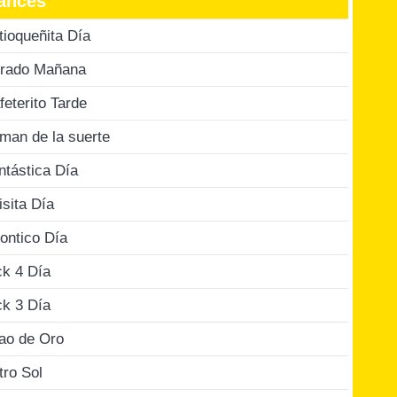
ances
tioqueñita Día
rado Mañana
feterito Tarde
man de la suerte
ntástica Día
isita Día
ontico Día
ck 4 Día
ck 3 Día
jao de Oro
tro Sol