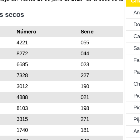
Ch
An
s secos
Do
Número
Serie
Ca
4221
055
Sa
8272
044
Fa
6685
023
Pa
7328
227
Ch
3012
190
Pi
4888
021
Pi
8103
198
3315
271
Pi
1740
181
As