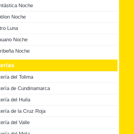
ntástica Noche
tilon Noche
tro Luna
nuano Noche
ribeña Noche
erías
tería del Tolima
tería de Cundinamarca
tería del Huila
tería de la Cruz Roja
tería del Valle
tería del Meta