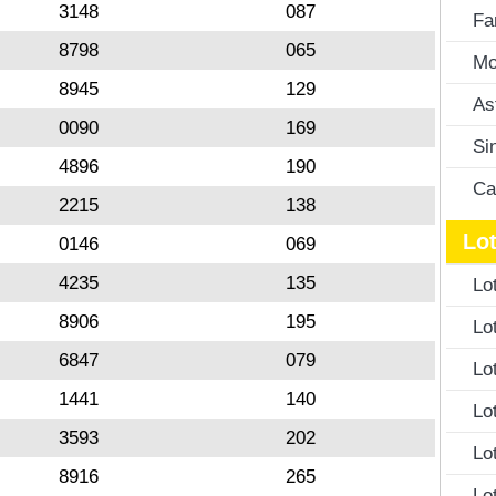
3148
087
Fa
8798
065
Mo
8945
129
As
0090
169
Si
4896
190
Ca
2215
138
Lot
0146
069
4235
135
Lo
8906
195
Lo
6847
079
Lo
1441
140
Lo
3593
202
Lo
8916
265
Lo