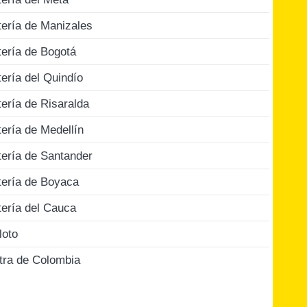
tería de Manizales
tería de Bogotá
tería del Quindío
tería de Risaralda
tería de Medellín
tería de Santander
tería de Boyaca
tería del Cauca
loto
tra de Colombia