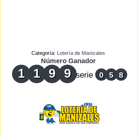
Categoría:
Lotería de Manizales
Número Ganador
1
1
9
9
serie
0
5
8