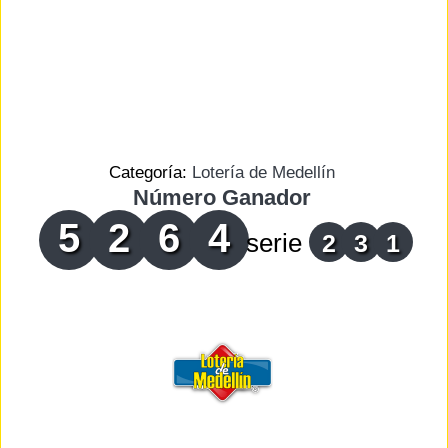
Categoría:
Lotería de Medellín
Número Ganador
5
2
6
4
serie
2
3
1