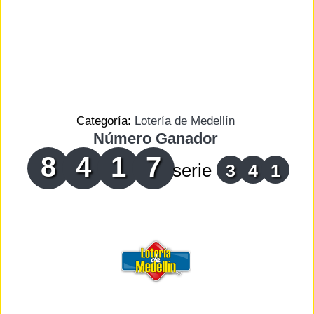
Categoría:
Lotería de Medellín
Número Ganador
8
4
1
7
serie
3
4
1