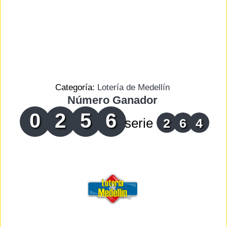
Categoría:
Lotería de Medellín
Número Ganador
0
2
5
6
serie
2
6
4