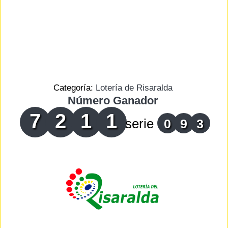
Categoría:
Lotería de Risaralda
Número Ganador
7
2
1
1
serie
0
9
3