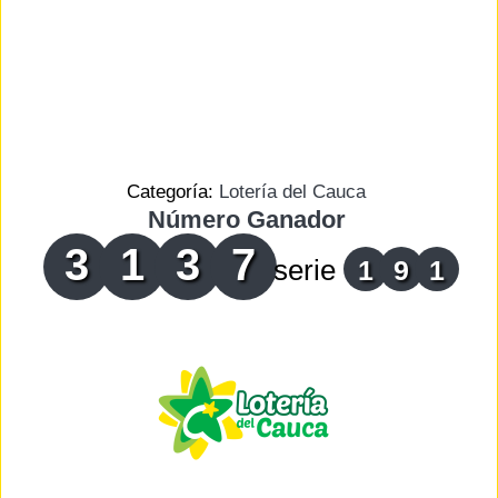
Categoría:
Lotería del Cauca
Número Ganador
3
1
3
7
serie
1
9
1