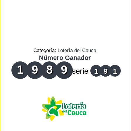
Categoría:
Lotería del Cauca
Número Ganador
1
9
8
9
serie
1
9
1