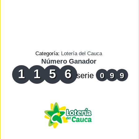
Categoría:
Lotería del Cauca
Número Ganador
1
1
5
6
serie
0
9
9