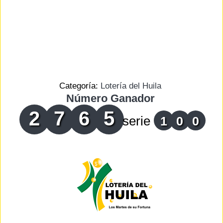
Categoría:
Lotería del Huila
Número Ganador
2
7
6
5
serie
1
0
0