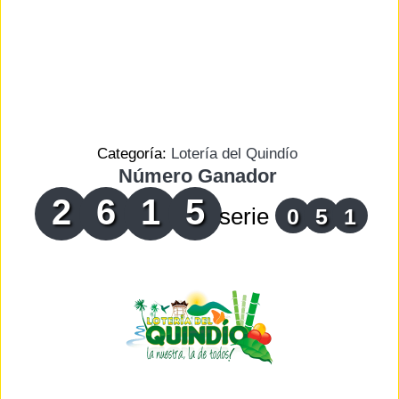
Categoría:
Lotería del Quindío
Número Ganador
2
6
1
5
serie
0
5
1