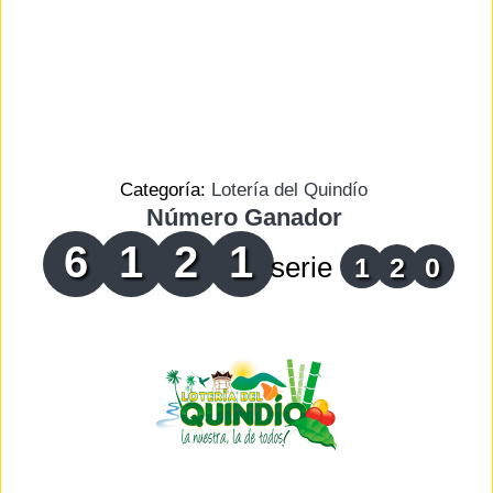
Categoría:
Lotería del Quindío
Número Ganador
6
1
2
1
serie
1
2
0