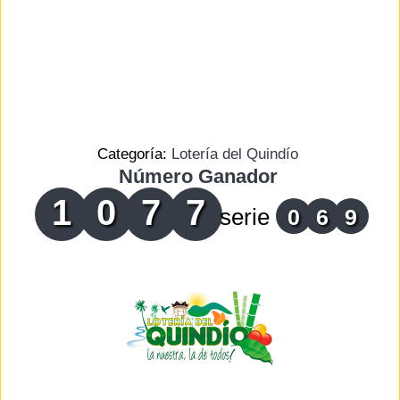
Categoría:
Lotería del Quindío
Número Ganador
1
0
7
7
serie
0
6
9