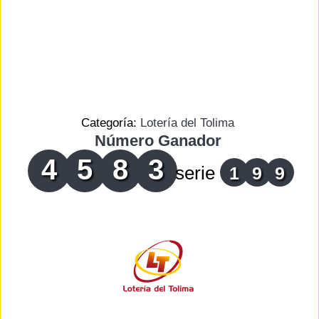
Categoría:
Lotería del Tolima
Número Ganador
4
5
8
3
serie
1
9
9