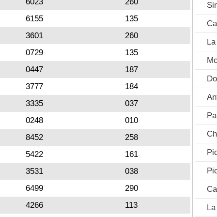
6023
260
Si
6155
135
Ca
3601
260
La
0729
135
Mo
0447
187
Do
3777
184
An
3335
037
Pa
0248
010
Ch
8452
258
Pi
5422
161
Pi
3531
038
6499
290
Ca
4266
113
La