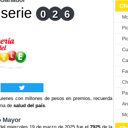
Ch
serie
0
2
6
Mo
Pi
Pi
Cu
Ca
Fa
Ch
Pa
ienes con millones de pesos en premios, recuerda
An
tema de
salud del país
.
Mo
o Mayor
el miercoles 19 de marzo de 2025 fue el
7925
de la