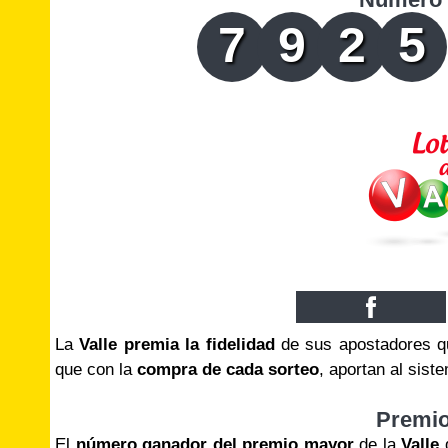
7
9
2
5
La
Valle premia la fidelidad
de sus apostadores qu
que con la
compra de cada sorteo
, aportan al sis
Premi
El
número ganador del premio mayor
de la
Valle
d