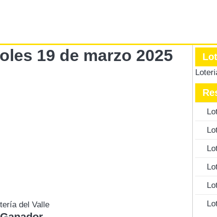
rcoles 19 de marzo 2025
Lo
Loter
Re
Lo
Lo
Lo
Lo
Lo
Lo
tería del Valle
 Ganador