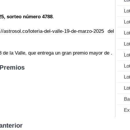
Lo
025, sorteo número 4788
.
Lo
//astrosol.co/loteria-del-valle-19-de-marzo-2025 del
Lo
Lo
8 de la Valle, que entrega un gran premio mayor de .
Lo
Lo
 Premios
Lo
Lo
Ba
Ex
anterior