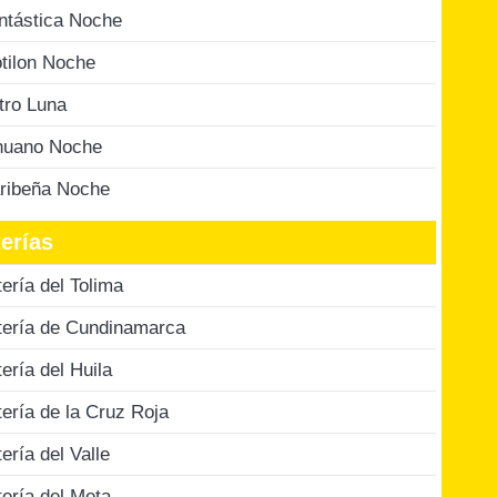
ntástica Noche
tilon Noche
tro Luna
nuano Noche
ribeña Noche
erías
tería del Tolima
tería de Cundinamarca
tería del Huila
tería de la Cruz Roja
tería del Valle
tería del Meta