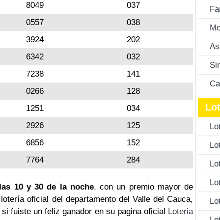
8049
037
Fa
0557
038
Mo
3924
202
As
6342
032
Si
7238
141
Ca
0266
128
Lot
1251
034
2926
125
Lo
6856
152
Lo
7764
284
Lo
Lo
las 10 y 30 de la noche
, con un premio mayor de
a lotería oficial del departamento del Valle del Cauca,
Lo
si fuiste un feliz ganador en su pagina oficial
Loteria
Lo