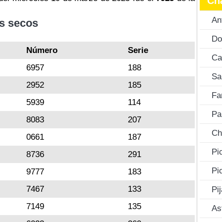
Ch
An
s secos
Do
Número
Serie
Ca
6957
188
Sa
2952
185
Fa
5939
114
Pa
8083
207
Ch
0661
187
Pi
8736
291
Pi
9777
183
7467
133
Pi
7149
135
As