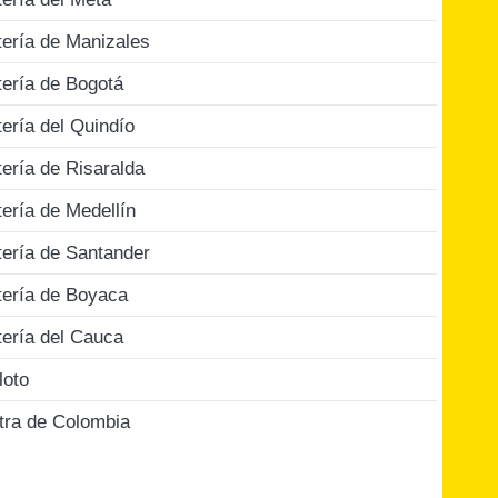
tería de Manizales
tería de Bogotá
tería del Quindío
tería de Risaralda
tería de Medellín
tería de Santander
tería de Boyaca
tería del Cauca
loto
tra de Colombia