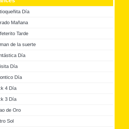
ances
tioqueñita Día
rado Mañana
feterito Tarde
man de la suerte
ntástica Día
isita Día
ontico Día
ck 4 Día
ck 3 Día
jao de Oro
tro Sol