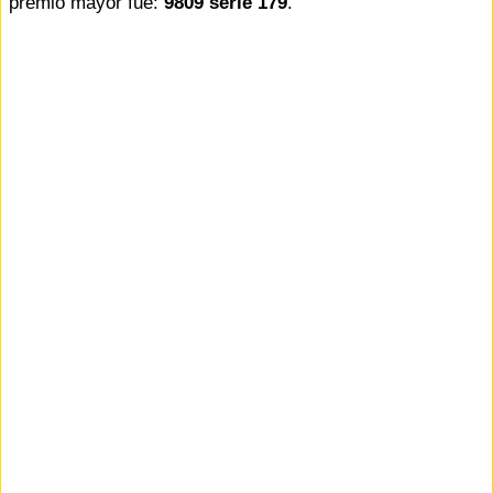
premio mayor fue:
9809 serie 179
.