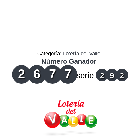
Categoría:
Lotería del Valle
Número Ganador
2
6
7
7
serie
2
9
2