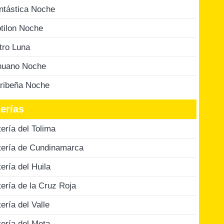
ntástica Noche
tilon Noche
tro Luna
nuano Noche
ribeña Noche
erías
tería del Tolima
tería de Cundinamarca
tería del Huila
tería de la Cruz Roja
tería del Valle
tería del Meta