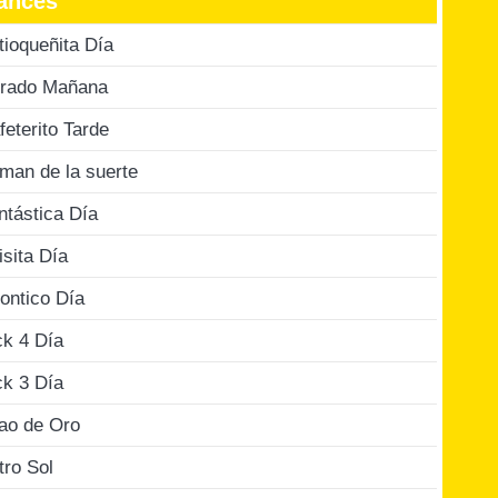
ances
tioqueñita Día
rado Mañana
feterito Tarde
man de la suerte
ntástica Día
isita Día
ontico Día
ck 4 Día
ck 3 Día
jao de Oro
tro Sol