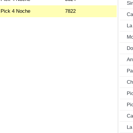
Si
Pick 4 Noche
7822
Ca
La
Mo
Do
An
Pa
Ch
Pi
Pi
Ca
La