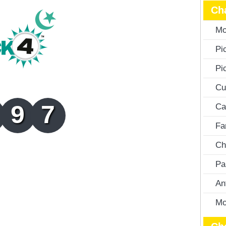
Ch
Mo
Pi
Pi
Cu
9
7
Ca
Fa
Ch
Pa
An
Mo