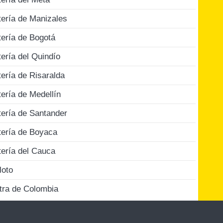
tería de Manizales
tería de Bogotá
tería del Quindío
tería de Risaralda
tería de Medellín
tería de Santander
tería de Boyaca
tería del Cauca
loto
tra de Colombia