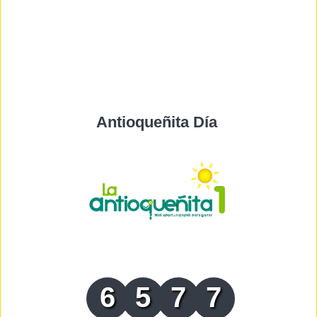
Antioqueñita Día
6
5
7
7