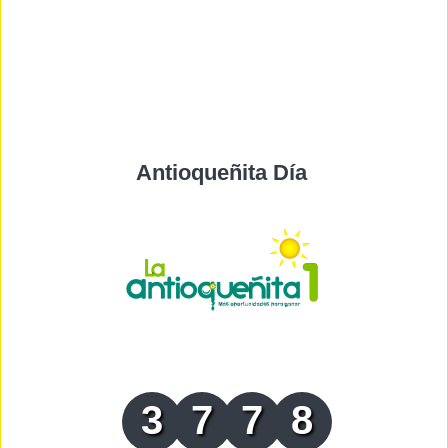
Antioqueñita Día
3
7
7
8