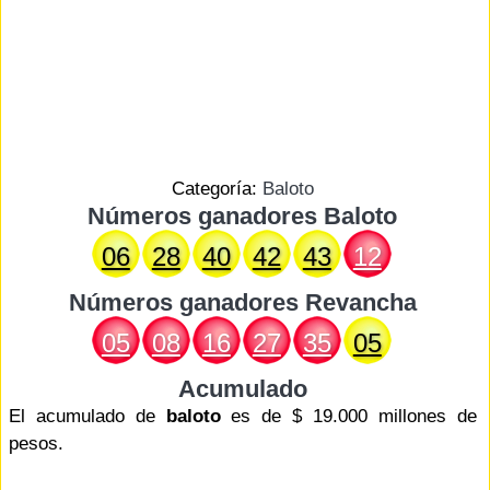
Categoría:
Baloto
Números ganadores Baloto
06
28
40
42
43
12
Números ganadores
Revancha
05
08
16
27
35
05
Acumulado
El acumulado de
baloto
es de $ 19.000 millones de
pesos.