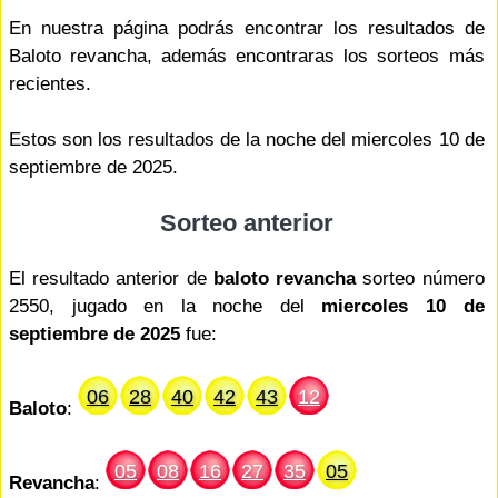
En nuestra página podrás encontrar los resultados de
Baloto revancha, además encontraras los sorteos más
recientes.
Estos son los resultados de la noche del miercoles 10 de
septiembre de 2025.
Sorteo anterior
El resultado anterior de
baloto revancha
sorteo número
2550, jugado en la noche del
miercoles 10 de
septiembre de 2025
fue:
06
28
40
42
43
12
Baloto
:
05
08
16
27
35
05
Revancha
: