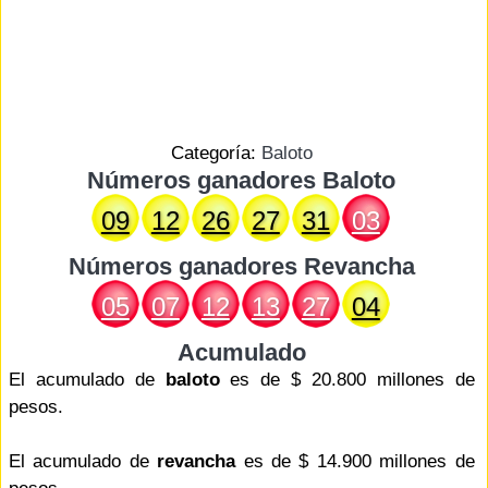
Categoría:
Baloto
Números ganadores Baloto
09
12
26
27
31
03
Números ganadores
Revancha
05
07
12
13
27
04
Acumulado
El acumulado de
baloto
es de $ 20.800 millones de
pesos.
El acumulado de
revancha
es de $ 14.900 millones de