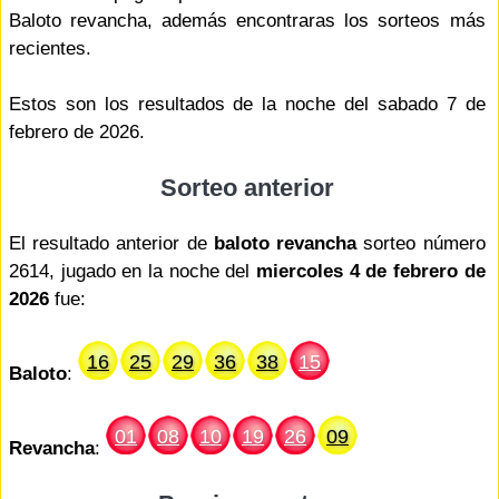
Baloto revancha, además encontraras los sorteos más
recientes.
Estos son los resultados de la noche del sabado 7 de
febrero de 2026.
Sorteo anterior
El resultado anterior de
baloto revancha
sorteo número
2614, jugado en la noche del
miercoles 4 de febrero de
2026
fue:
16
25
29
36
38
15
Baloto
:
01
08
10
19
26
09
Revancha
: