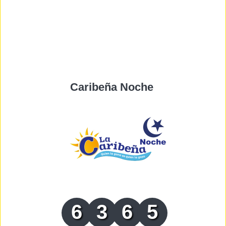
Caribeña Noche
6
3
6
5