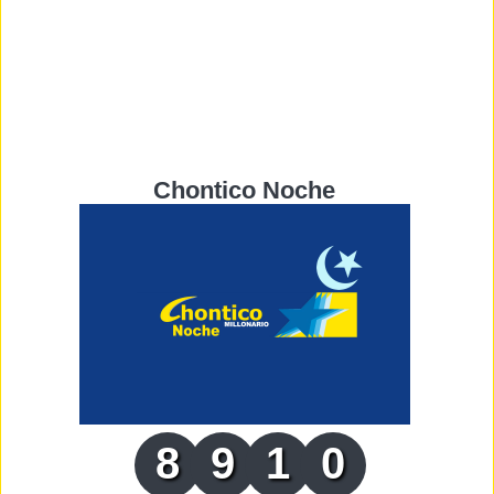
Chontico Noche
8
9
1
0