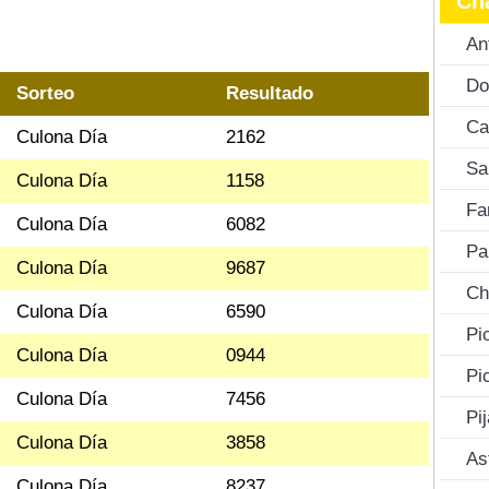
Ch
An
Do
Sorteo
Resultado
Ca
Culona Día
2162
Sa
Culona Día
1158
Fa
Culona Día
6082
Pa
Culona Día
9687
Ch
Culona Día
6590
Pi
Culona Día
0944
Pi
Culona Día
7456
Pi
Culona Día
3858
As
Culona Día
8237