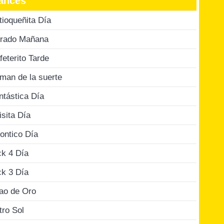
ances
tioqueñita Día
rado Mañana
feterito Tarde
man de la suerte
ntástica Día
isita Día
ontico Día
ck 4 Día
ck 3 Día
jao de Oro
tro Sol