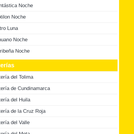
ntástica Noche
tilon Noche
tro Luna
nuano Noche
ribeña Noche
erías
tería del Tolima
tería de Cundinamarca
tería del Huila
tería de la Cruz Roja
tería del Valle
tería del Meta