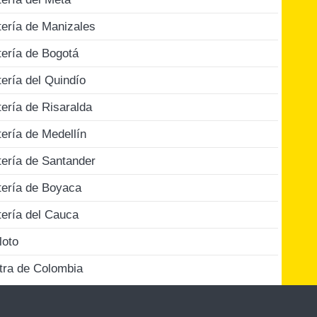
tería de Manizales
tería de Bogotá
tería del Quindío
tería de Risaralda
tería de Medellín
tería de Santander
tería de Boyaca
tería del Cauca
loto
tra de Colombia