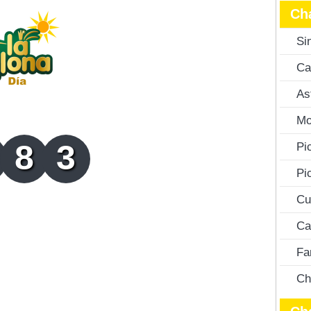
Ch
Si
Ca
As
Mo
8
3
Pi
Pi
Cu
Ca
Fa
Ch