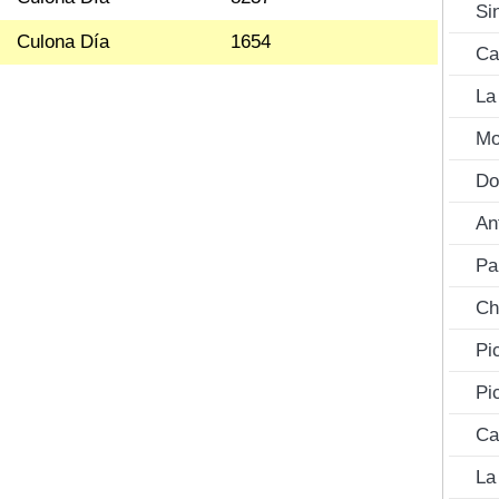
Si
Culona Día
1654
Ca
La
Mo
Do
An
Pa
Ch
Pi
Pi
Ca
La