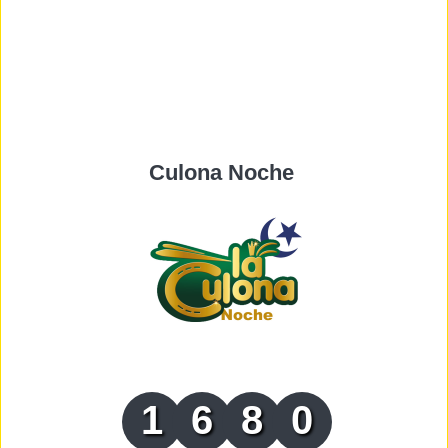
Culona Noche
1
6
8
0