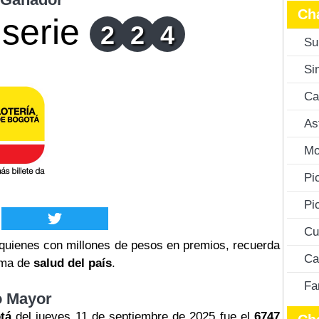
Ch
serie
2
2
4
Su
Si
Ca
As
Mo
Pi
Pi
Cu
quienes con millones de pesos en premios, recuerda
Ca
tema de
salud del país
.
Fa
o Mayor
tá
del jueves 11 de septiembre de 2025 fue el
6747