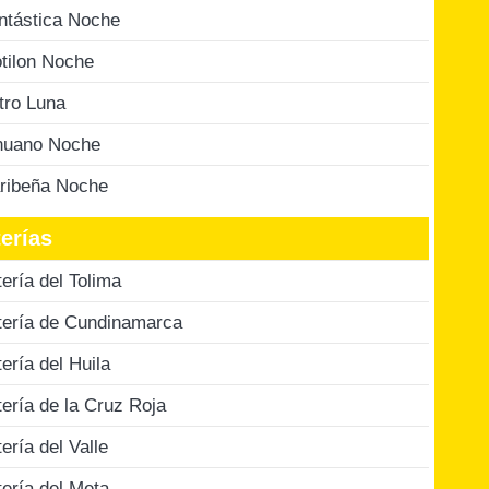
ntástica Noche
tilon Noche
tro Luna
nuano Noche
ribeña Noche
erías
tería del Tolima
tería de Cundinamarca
tería del Huila
tería de la Cruz Roja
tería del Valle
tería del Meta