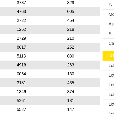
3737
329
Fa
4763
005
Mo
2722
454
As
1262
218
Si
2729
210
Ca
8817
252
Lot
5113
080
4918
263
Lo
0054
130
Lo
3181
435
Lo
1346
374
Lo
5261
131
Lo
5527
147
Lo