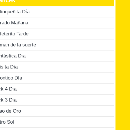
ances
tioqueñita Día
rado Mañana
feterito Tarde
man de la suerte
ntástica Día
isita Día
ontico Día
ck 4 Día
ck 3 Día
jao de Oro
tro Sol