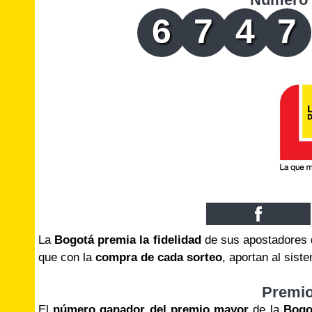
6
7
4
7
La
Bogotá premia la fidelidad
de sus apostadores 
que con la
compra de cada sorteo
, aportan al sis
Premi
El
número ganador del premio mayor
de la
Bogo