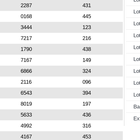
2287
431
Lo
0168
445
Lo
3444
123
Lo
7217
216
Lo
1790
438
Lo
7167
149
6866
324
Lo
2116
096
Lo
6543
394
Lo
8019
197
Ba
5633
436
Ex
4992
316
4167
453