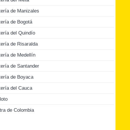
tería de Manizales
tería de Bogotá
tería del Quindío
tería de Risaralda
tería de Medellín
tería de Santander
tería de Boyaca
tería del Cauca
loto
tra de Colombia