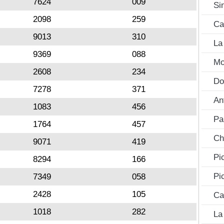
7624
009
Si
2098
259
Ca
9013
310
La
9369
088
Mo
2608
234
Do
7278
371
An
1083
456
Pa
1764
457
Ch
9071
419
Pi
8294
166
Pi
7349
058
2428
105
Ca
1018
282
La