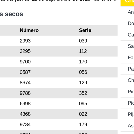
Ch
An
s secos
Do
Número
Serie
Ca
2993
039
Sa
3295
112
Fa
9700
170
Pa
0587
056
Ch
8674
129
Pi
9788
352
Pi
6998
095
4368
022
Pi
9734
179
As