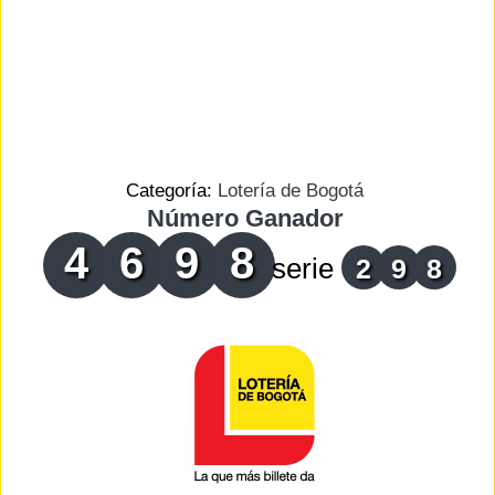
Categoría:
Lotería de Bogotá
Número Ganador
4
6
9
8
serie
2
9
8