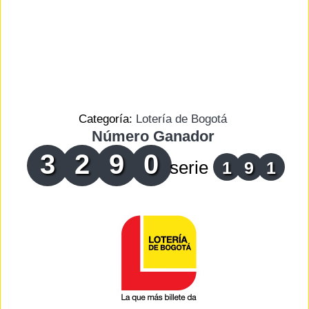
Categoría:
Lotería de Bogotá
Número Ganador
3
2
9
0
serie
1
9
1