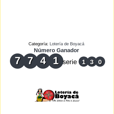
Categoría:
Lotería de Boyacá
Número Ganador
7
7
4
1
serie
1
3
0