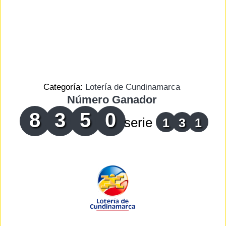
Categoría:
Lotería de Cundinamarca
Número Ganador
8
3
5
0
serie
1
3
1