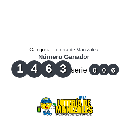
Categoría:
Lotería de Manizales
Número Ganador
1
4
6
3
serie
0
0
6