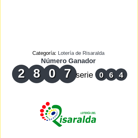
Categoría:
Lotería de Risaralda
Número Ganador
2
8
0
7
serie
0
6
4