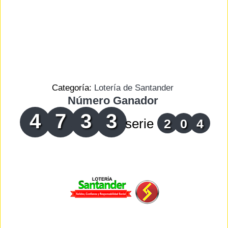
Categoría:
Lotería de Santander
Número Ganador
4
7
3
3
serie
2
0
4