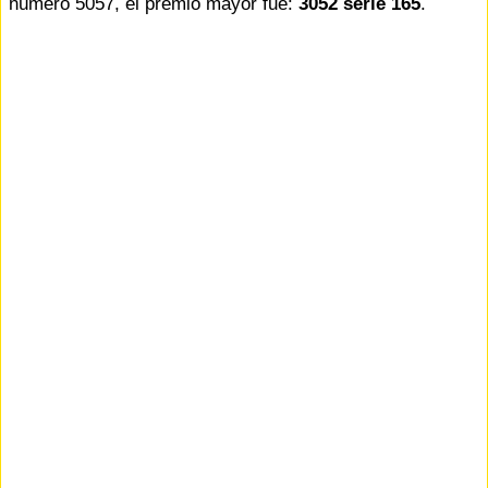
número 5057, el premio mayor fue:
3052 serie 165
.