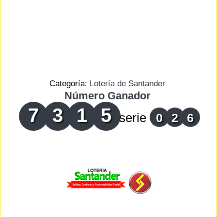
Categoría:
Lotería de Santander
Número Ganador
7
3
1
5
serie
0
2
6